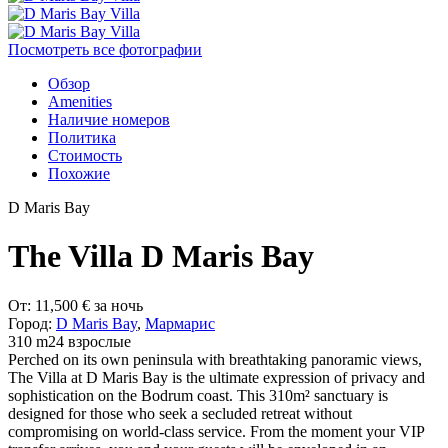
Посмотреть все фотографии
Обзор
Amenities
Наличие номеров
Политика
Стоимость
Похожие
D Maris Bay
The Villa D Maris Bay
От:
11,500
€
за ночь
Город:
D Maris Bay
,
Мармарис
310 m2
4 взрослые
Perched on its own peninsula with breathtaking panoramic views,
The Villa at D Maris Bay is the ultimate expression of privacy and
sophistication on the Bodrum coast. This 310m² sanctuary is
designed for those who seek a secluded retreat without
compromising on world-class service. From the moment your VIP