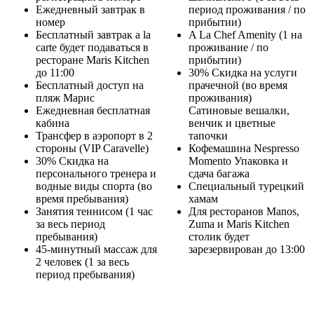
Ежедневный завтрак в
период проживания / по
номер
прибытии)
Бесплатный завтрак a la
A La Chef Amenity (1 на
carte будет подаваться в
проживание / по
ресторане Maris Kitchen
прибытии)
до 11:00
30% Скидка на услуги
Бесплатный доступ на
прачечной (во время
пляж Марис
проживания)
Ежедневная бесплатная
Сатиновые вешалки,
кабина
венчик и цветные
Трансфер в аэропорт в 2
тапочки
стороны (VIP Caravelle)
Кофемашина Nespresso
30% Скидка на
Momento Упаковка и
персонального тренера и
сдача багажа
водные виды спорта (во
Специальный турецкий
время пребывания)
хамам
Занятия теннисом (1 час
Для ресторанов Manos,
за весь период
Zuma и Maris Kitchen
пребывания)
столик будет
45-минутный массаж для
зарезервирован до 13:00
2 человек (1 за весь
период пребывания)