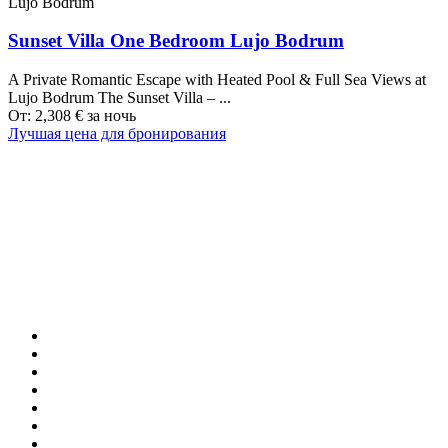
Lujo Bodrum
Sunset Villa One Bedroom Lujo Bodrum
A Private Romantic Escape with Heated Pool & Full Sea Views at
Lujo Bodrum The Sunset Villa – ...
От:
2,308
€
за ночь
Лучшая цена для бронирования
Наши направления
ТУРЦИЯ
MALDIVES
ЛОНДОН
ПАРИЖ
БАЛИ
МАДРИД
ТОКИО