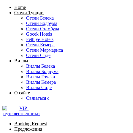
Home
Отели Турции
Отели Белека
Отели Бодрума
Отели Стамбула
Gocek Hotels
Fethiye Hotels
Отели Кемера
Отели Мармариса
Отели Сиде
Виллы
Виллы Белека
Виллы Бодрума
Виллы Гочека
Виллы Кемера
Виллы Сиде
О сайте
Связаться с
Booking Request
Предложения