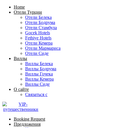
Home
Отели Турции
Отели Белека
Отели Бодрума
Отели Стамбула
Gocek Hotels
Fethiye Hotels
Отели Кемера
Отели Мармариса
Отели Сиде
Виллы
Виллы Белека
Виллы Бодрума
Виллы Гочека
Виллы Кемера
Виллы Сиде
О сайте
Связаться с
Booking Request
Предложения