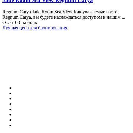
Jade Room Sea View Regnum Carya
Regnum Carya Jade Room Sea View Как уважаемые гости
Regnum Carya, вы будете наслаждаться доступом к нашим ...
От:
610
€
за ночь
Лучшая цена для бронирования
Наши направления
ТУРЦИЯ
MALDIVES
ЛОНДОН
ПАРИЖ
БАЛИ
МАДРИД
ТОКИО
ШАНХАЙ