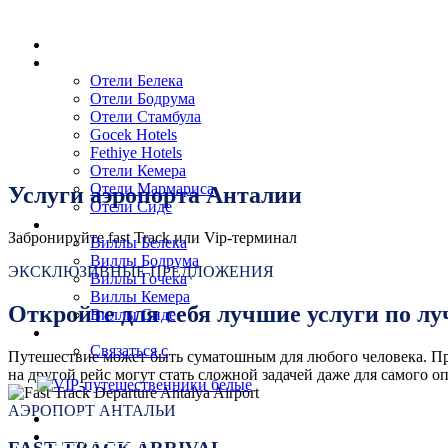
Home
Отели Турции
Отели Белека
Отели Бодрума
Отели Стамбула
Gocek Hotels
Fethiye Hotels
Отели Кемера
Отели Мармариса
Услуги аэропорта Анталии
Отели Сиде
Виллы
Забронируйте fast Track или Vip-терминал
Виллы Белека
Виллы Бодрума
ЭКСКЛЮЗИВНЫЕ ПРЕДЛОЖЕНИЯ
Виллы Гочека
Виллы Кемера
Откройте для себя лучшие услуги по л
Виллы Сиде
О сайте
Связаться с
Путешествие может быть суматошным для любого человека. При
на другой рейс могут стать сложной задачей даже для самого 
АЭРОПОРТ АНТАЛЬИ
Booking Request
Предложения