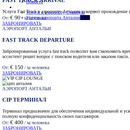
FAST TRACK ARRIVAL
Новости
Услуги
Услуги Fast Track в аэропорту Анталии ускоряют прохождение
Услуги в аэропорту Стамбула
€ 90
Услуги аэропорта Анталии
HOT
От:
/ за человека
ЗАБРОНИРОВАТЬ
АЭРОПОРТ АНТАЛЬИ
FAST TRACK DEPARTURE
Забронированная услуга fast track позволит вам сэкономить в
ассистент решит вопрос с поиском водителя или заказом такси
€ 150
От:
/ за человека
ЗАБРОНИРОВАТЬ
АЭРОПОРТ АНТАЛЬИ
CIP ТЕРМИНАЛ
Терминал предназначен для обеспечения индивидуальной и ус
полную конфиденциальность своих пассажиров.
€ 400
От:
/ за человека
ЗАБРОНИРОВАТЬ