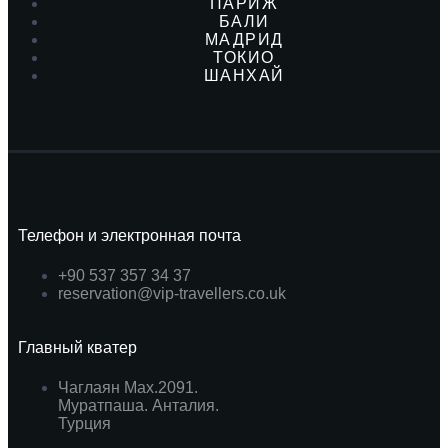
ПАРИЖ
БАЛИ
МАДРИД
ТОКИО
ШАНХАЙ
Телефон и электронная почта
+90 537 357 34 37
reservation@vip-travellers.co.uk
Главный кватер
Чаглаян Мах.2091.
Муратпаша. Анталия.
Турция