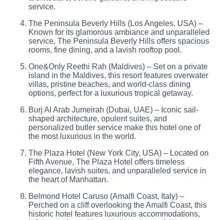
service.
The Peninsula Beverly Hills (Los Angeles, USA) –
Known for its glamorous ambiance and unparalleled
service, The Peninsula Beverly Hills offers spacious
rooms, fine dining, and a lavish rooftop pool.
One&Only Reethi Rah (Maldives) – Set on a private
island in the Maldives, this resort features overwater
villas, pristine beaches, and world-class dining
options, perfect for a luxurious tropical getaway.
Burj Al Arab Jumeirah (Dubai, UAE) – Iconic sail-
shaped architecture, opulent suites, and
personalized butler service make this hotel one of
the most luxurious in the world.
The Plaza Hotel (New York City, USA) – Located on
Fifth Avenue, The Plaza Hotel offers timeless
elegance, lavish suites, and unparalleled service in
the heart of Manhattan.
Belmond Hotel Caruso (Amalfi Coast, Italy) –
Perched on a cliff overlooking the Amalfi Coast, this
historic hotel features luxurious accommodations,