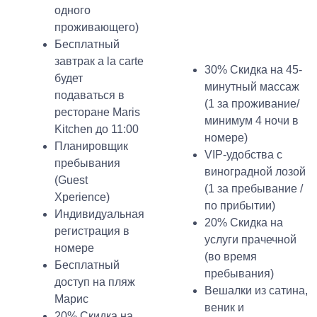
одного
проживающего)
Бесплатный
завтрак a la carte
30% Скидка на 45-
будет
минутный массаж
подаваться в
(1 за проживание/
ресторане Maris
минимум 4 ночи в
Kitchen до 11:00
номере)
Планировщик
VIP-удобства с
пребывания
виноградной лозой
(Guest
(1 за пребывание /
Xperience)
по прибытии)
Индивидуальная
20% Скидка на
регистрация в
услуги прачечной
номере
(во время
Бесплатный
пребывания)
доступ на пляж
Вешалки из сатина,
Марис
веник и
20% Скидка на