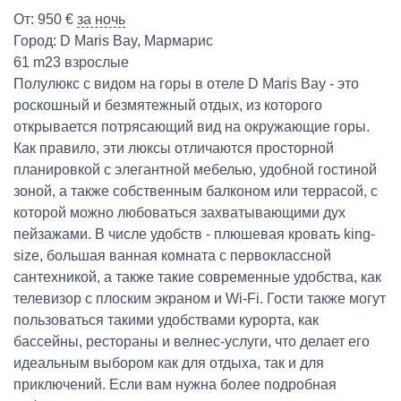
От:
950
€
за ночь
Город:
D Maris Bay
,
Мармарис
61 m2
3 взрослые
Полулюкс с видом на горы в отеле D Maris Bay - это
роскошный и безмятежный отдых, из которого
открывается потрясающий вид на окружающие горы.
Как правило, эти люксы отличаются просторной
планировкой с элегантной мебелью, удобной гостиной
зоной, а также собственным балконом или террасой, с
которой можно любоваться захватывающими дух
пейзажами. В числе удобств - плюшевая кровать king-
size, большая ванная комната с первоклассной
сантехникой, а также такие современные удобства, как
телевизор с плоским экраном и Wi-Fi. Гости также могут
пользоваться такими удобствами курорта, как
бассейны, рестораны и велнес-услуги, что делает его
идеальным выбором как для отдыха, так и для
приключений. Если вам нужна более подробная