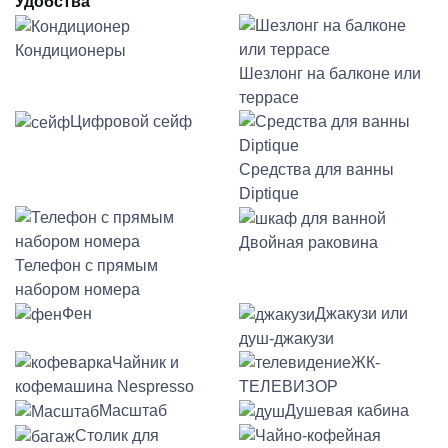
Удобства
Кондиционеры
Шезлонг на балконе или
террасе
Цифровой сейф
Средства для ванны
Diptique
Двойная раковина
Телефон с прямым
набором номера
Фен
Джакузи или
душ-джакузи
Чайник и
ЖК-
кофемашина Nespresso
ТЕЛЕВИЗОР
Масштаб
Душевая кабина
Столик для