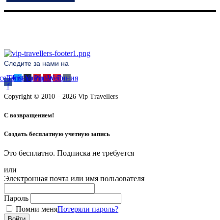
Следите за нами на
cebook-
Twitter
Instagram
Youtube
Pinterest
Weibo
Линия
f
Copyright © 2010 – 2026 Vip Travellers
С возвращением!
Создать бесплатную учетную запись
Это бесплатно. Подписка не требуется
или
Электронная почта или имя пользователя
Пароль
Помни меня
Потеряли пароль?