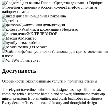
Средства для ванны Diptique
Телефон с прямым
набором номера
Двойная раковина
Фен
Джакузи или душ-джакузи
Чайник и кофемашина Nespresso
ЖК-ТЕЛЕВИЗОР
Масштаб
Душевая кабина
Столик для багажа
Установка для приготовления чая
и кофе
Wi-Fi интернет
Доступность
Особенности, эксклюзивные услуги и политика отмены
The elegant travertine bathroom is designed as a spa-like retreat,
complete with a separate bathtub and shower, illuminated make-up
mirror, premium Etro amenities, and plush bathrobes and slippers.
Every detail reflects understated luxury and thoughtful design.