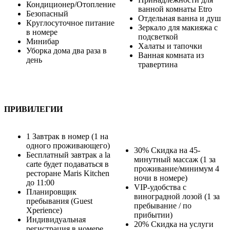
Кондиционер/Отопление
ванной комнаты Etro
Безопасный
Отдельная ванна и душ
Круглосуточное питание
Зеркало для макияжа с
в номере
подсветкой
Минибар
Халаты и тапочки
Уборка дома два раза в
Ванная комната из
день
травертина
ПРИВИЛЕГИИ
1 Завтрак в номер (1 на
одного проживающего)
30% Скидка на 45-
Бесплатный завтрак a la
минутный массаж (1 за
carte будет подаваться в
проживание/минимум 4
ресторане Maris Kitchen
ночи в номере)
до 11:00
VIP-удобства с
Планировщик
виноградной лозой (1 за
пребывания (Guest
пребывание / по
Xperience)
прибытии)
Индивидуальная
20% Скидка на услуги
регистрация в номере