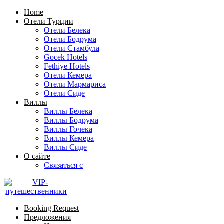
Home
Отели Турции
Отели Белека
Отели Бодрума
Отели Стамбула
Gocek Hotels
Fethiye Hotels
Отели Кемера
Отели Мармариса
Отели Сиде
Виллы
Виллы Белека
Виллы Бодрума
Виллы Гочека
Виллы Кемера
Виллы Сиде
О сайте
Связаться с
Booking Request
Предложения