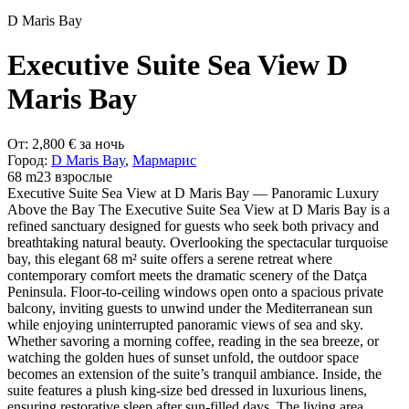
D Maris Bay
Executive Suite Sea View D
Maris Bay
От:
2,800
€
за ночь
Город:
D Maris Bay
,
Мармарис
68 m2
3 взрослые
Executive Suite Sea View at D Maris Bay — Panoramic Luxury
Above the Bay The Executive Suite Sea View at D Maris Bay is a
refined sanctuary designed for guests who seek both privacy and
breathtaking natural beauty. Overlooking the spectacular turquoise
bay, this elegant 68 m² suite offers a serene retreat where
contemporary comfort meets the dramatic scenery of the Datça
Peninsula. Floor-to-ceiling windows open onto a spacious private
balcony, inviting guests to unwind under the Mediterranean sun
while enjoying uninterrupted panoramic views of sea and sky.
Whether savoring a morning coffee, reading in the sea breeze, or
watching the golden hues of sunset unfold, the outdoor space
becomes an extension of the suite’s tranquil ambiance. Inside, the
suite features a plush king-size bed dressed in luxurious linens,
ensuring restorative sleep after sun-filled days. The living area