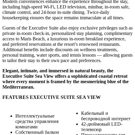
Modern conveniences enhance the experience throughout the stay,
including high-speed Wi-Fi, LED television, minibar, in-room safe,
climate control, and 24-hour in-suite dining. Twice-daily
housekeeping ensures the space remains immaculate at all times.
Guests of the Executive Suite also enjoy exclusive privileges such as
private in-room check-in, personalized stay planning, complimentary
access to Maris Beach, a luxurious in-room breakfast experience,
and preferred reservations at the resort’s renowned restaurants.
Additional benefits include discounts on wellness treatments,
personal training, water sports, and tennis lessons — allowing guests
to tailor their stay to their own pace and preferences.
Elegant, intimate, and immersed in natural beauty, the
Executive Suite Sea View offers a sophisticated coastal retreat
where every moment is framed by the mesmerizing blue of the
Mediterranean.
FEATURES EXECUTIVE SUITE SEA VIEW
Кабельный и
Интеллектуальные
беспроводной интернет
средства управления
42-дюймовый LED-
комнатами
телевизор
Собственный балкон
Принадлежности для