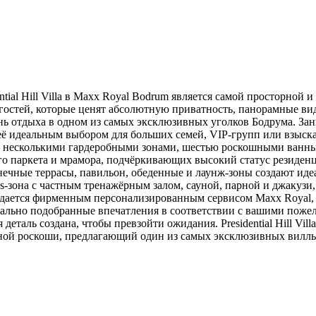
tial Hill Villa в Maxx Royal Bodrum является самой просторной
гостей, которые ценят абсолютную приватность, панорамные вид
 отдыха в одном из самых эксклюзивных уголков Бодрума. Занима
т её идеальным выбором для больших семей, VIP-групп или взыс
, несколькими гардеробными зонами, шестью роскошными ванны
о паркета и мрамора, подчёркивающих высокий статус резиденц
нечные террасы, павильон, обеденные и лаунж-зоны создают ид
ss-зона с частным тренажёрным залом, сауной, парной и джакуз
тся фирменным персонализированным сервисом Maxx Royal, включ
идуально подобранные впечатления в соответствии с вашими по
таль создана, чтобы превзойти ожидания. Presidential Hill Vill
ной роскоши, предлагающий один из самых эксклюзивных вилль