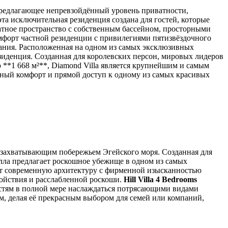
 предлагающее непревзойдённый уровень приватности,
а исключительная резиденция создана для гостей, которые
ватное пространство с собственным бассейном, просторными
омфорт частной резиденции с привилегиями пятизвёздочного
ания. Расположенная на одном из самых эксклюзивных
езиденция. Созданная для королевских персон, мировых лидеров
ю **1 668 м²**, Diamond Villa является крупнейшим и самым
чный комфорт и прямой доступ к одному из самых красивых
 захватывающим побережьем Эгейского моря. Созданная для
лла предлагает роскошное убежище в одном из самых
ет современную архитектуру с фирменной изысканностью
койствия и расслабленной роскоши.
Hill Villa 4 Bedrooms
стям в полной мере наслаждаться потрясающими видами
, делая её прекрасным выбором для семей или компаний,