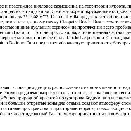
ное и престижное вилловое размещение на территории курорта,
анорамными видами на Эгейское море и окружающие острова, эт
 площадь **1 668 м²**, Diamond Villa представляет собой при
тупом к легендарному пляжу Cleopatra Beach. Вилла сочетает к
лностью индивидуальным сервисом на протяжении всего пребыв
Premium Bodrum — это не просто вилла, а полноценная частная р
ереосмысливает понятие ultra all-inclusive роскоши. С площадь
mium Bodrum. Она предлагает абсолютную приватность, безупре
ная частная резиденция, расположенная на возвышенности над
ончённую средиземноморскую элегантность, эта эксклюзивная ви
ужённая природной красотой полуострова Бодрум, вилла сочета
йн и большие открытые зоны для отдыха создают атмосферу спо
 гостиные пространства и просторные террасы, позволяющие го
беспечивает идеальный баланс между приватностью и комфортом