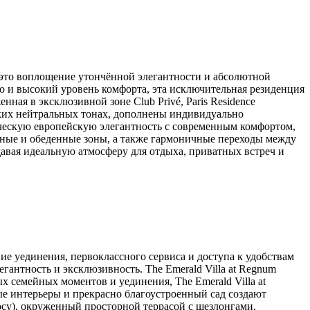
k — это воплощение утончённой элегантности и абсолютной
о и высокий уровень комфорта, эта исключительная резиденция
ная в эксклюзивной зоне Club Privé, Paris Residence
гких нейтральных тонах, дополнены индивидуально
ическую европейскую элегантность с современным комфортом,
иные и обеденные зоны, а также гармоничные переходы между
авая идеальную атмосферу для отдыха, приватных встреч и
ние уединения, первоклассного сервиса и доступа к удобствам
гантность и эксклюзивность. The Emerald Villa at Regnum
ых семейных моментов и уединения, The Emerald Villa at
ные интерьеры и прекрасно благоустроенный сад создают
осу), окруженный просторной террасой с шезлонгами,