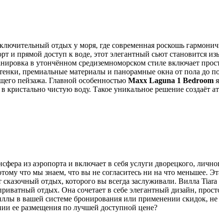
ключительный отдых у моря, где современная роскошь гармонич
орт и прямой доступ к воде, этот элегантный сьют становится 
ировка в утончённом средиземноморском стиле включает прост
енки, премиальные материалы и панорамные окна от пола до по
ющего пейзажа. Главной особенностью
Maxx Laguna 1 Bedroom
я
ы в кристально чистую воду. Такое уникальное решение создаёт 
ансфера из аэропорта и включает в себя услуги дворецкого, лич
ому что мы знаем, что вы не согласитесь ни на что меньшее. Эт
т сказочный отдых, которого вы всегда заслуживали. Вилла Tiar
приватный отдых. Она сочетает в себе элегантный дизайн, про
ллы в вашей системе бронирования или применении скидок, не 
нии ее размещения по лучшей доступной цене?