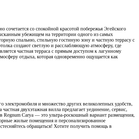
но сочетается со спокойной красотой побережья Эгейского
изысканным убежищем на территории одного из самых
орную спальню, стильную гостиную зону и частную террасу с
толка создают светлую и расслабляющую атмосферу, где
вляется частная терраса с прямым доступом к лагунному
атмосферу отдыха, которая одновременно ощущается как
ного электромобиля и множество других великолепных удобств,
а частная двухэтажная вилла предлагает уединение, сервис,
a в Regnum Carya — это ультра-роскошный вариант размещения,
сторные жилые помещения и персонализированное
стесняйтесь обращаться! Хотите получить помощь в