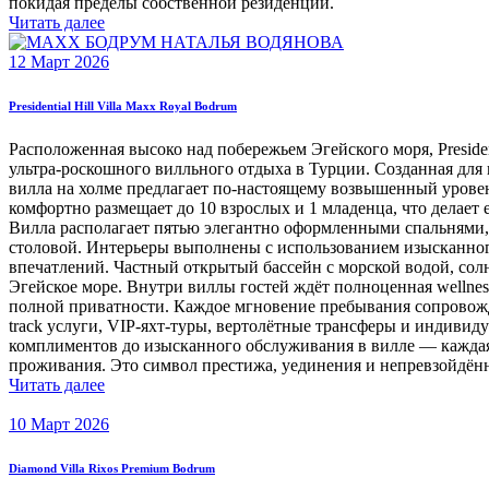
покидая пределы собственной резиденции.
Читать далее
12 Март 2026
Presidential Hill Villa Maxx Royal Bodrum
Расположенная высоко над побережьем Эгейского моря, Presiden
ультра-роскошного вилльного отдыха в Турции. Созданная для 
вилла на холме предлагает по-настоящему возвышенный уровень
комфортно размещает до 10 взрослых и 1 младенца, что делае
Вилла располагает пятью элегантно оформленными спальнями
столовой. Интерьеры выполнены с использованием изысканног
впечатлений. Частный открытый бассейн с морской водой, сол
Эгейское море. Внутри виллы гостей ждёт полноценная wellne
полной приватности. Каждое мгновение пребывания сопровождае
track услуги, VIP-яхт-туры, вертолётные трансферы и индив
комплиментов до изысканного обслуживания в вилле — каждая де
проживания. Это символ престижа, уединения и непревзойдён
Читать далее
10 Март 2026
Diamond Villa Rixos Premium Bodrum