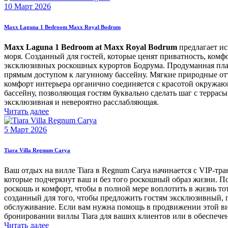
10 Март 2026
Maxx Laguna 1 Bedroom Maxx Royal Bodrum
Maxx Laguna 1 Bedroom at Maxx Royal Bodrum
предлагает ис
моря. Созданный для гостей, которые ценят приватность, комф
эксклюзивных роскошных курортов Бодрума. Продуманная план
прямым доступом к лагунному бассейну. Мягкие природные отт
комфорт интерьера органично соединяется с красотой окружа
бассейну, позволяющая гостям буквально сделать шаг с террас
эксклюзивная и невероятно расслабляющая.
Читать далее
5 Март 2026
Tiara Villa Regnum Carya
Ваш отдых на вилле Tiara в Regnum Carya начинается с VIP-тр
которые подчеркнут ваш и без того роскошный образ жизни. Пот
роскошь и комфорт, чтобы в полной мере воплотить в жизнь то
созданный для того, чтобы предложить гостям эксклюзивный, 
обслуживание. Если вам нужна помощь в продвижении этой ви
бронировании виллы Tiara для ваших клиентов или в обеспече
Читать далее