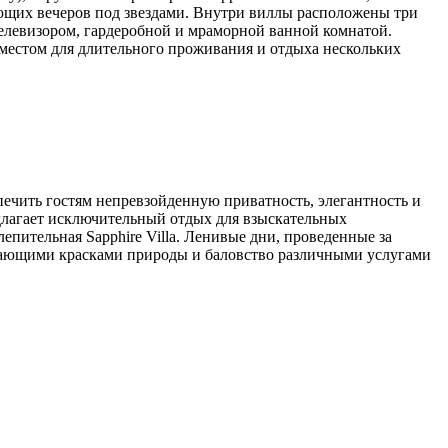
яющих вечеров под звездами. Внутри виллы расположены три
елевизором, гардеробной и мраморной ванной комнатой.
 местом для длительного проживания и отдыха нескольких
спечить гостям непревзойденную приватность, элегантность и
длагает исключительный отдых для взыскательных
пительная Sapphire Villa. Ленивые дни, проведенные за
ивающими красками природы и баловство различными услугами