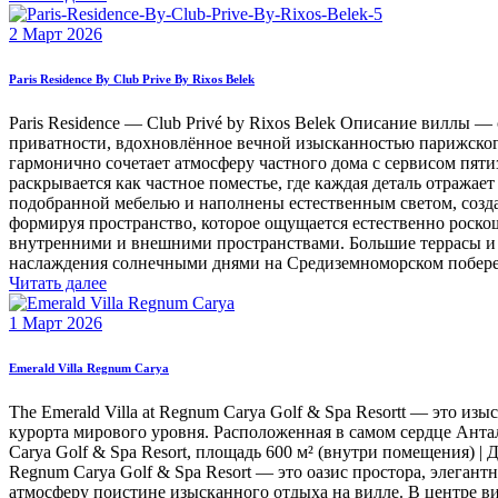
2 Март 2026
Paris Residence By Club Prive By Rixos Belek
Paris Residence — Club Privé by Rixos Belek Описание виллы — 
приватности, вдохновлённое вечной изысканностью парижского
гармонично сочетает атмосферу частного дома с сервисом пятиз
раскрывается как частное поместье, где каждая деталь отраж
подобранной мебелью и наполнены естественным светом, созд
формируя пространство, которое ощущается естественно роско
внутренними и внешними пространствами. Большие террасы и у
наслаждения солнечными днями на Средиземноморском побере
Читать далее
1 Март 2026
Emerald Villa Regnum Carya
The Emerald Villa at Regnum Carya Golf & Spa Resortt — это и
курорта мирового уровня. Расположенная в самом сердце Антали
Carya Golf & Spa Resort, площадь 600 м² (внутри помещения) | 
Regnum Carya Golf & Spa Resort — это оазис простора, элеган
атмосферу поистине изысканного отдыха на вилле. В центре в