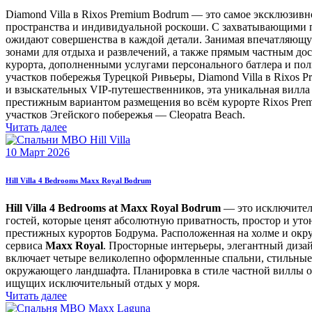
Diamond Villa в Rixos Premium Bodrum — это самое эксклюзив
пространства и индивидуальной роскоши. С захватывающими п
ожидают совершенства в каждой детали. Занимая впечатляющую
зонами для отдыха и развлечений, а также прямым частным дос
курорта, дополненными услугами персонального батлера и по
участков побережья Турецкой Ривьеры, Diamond Villa в Rixos 
и взыскательных VIP-путешественников, эта уникальная вилла п
престижным вариантом размещения во всём курорте Rixos Pre
участков Эгейского побережья — Cleopatra Beach.
Читать далее
10 Март 2026
Hill Villa 4 Bedrooms Maxx Royal Bodrum
Hill Villa 4 Bedrooms at Maxx Royal Bodrum
— это исключитель
гостей, которые ценят абсолютную приватность, простор и ут
престижных курортов Бодрума. Расположенная на холме и окр
сервиса
Maxx Royal
. Просторные интерьеры, элегантный диза
включает четыре великолепно оформленные спальни, стильные
окружающего ландшафта. Планировка в стиле частной виллы о
ищущих исключительный отдых у моря.
Читать далее