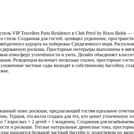
стиль VIP Travellers Paris Residence в Club Privé by Rixos Bele
 стиля. Созданная для гостей, ценящих уединение, пространств
вёздочного курорта на побережье Средиземного моря. Расположен
ает сдержанную роскошь. Просторные интерьеры выполнены в мя
авая атмосферу утончённости и уюта. Дизайн объединяет класс
шным. Резиденция включает несколько спален, просторные гост
хоженные частные сады выходят к собственному бассейну, созд
жье.
зысканный оазис роскоши, предлагающий гостям идеальное сочета
и, Турция, эта вилла создана для тех, кто ценит утонченную эле
До 7 взрослых + 2 детей + 1 младенец. Созданная для незабываем
тности и роскоши. Теплые натуральные древесные тона, простор
иллы находится большой частный бассейн (с подогревом по запр