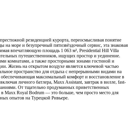
 и престижной резиденцией курорта, переосмысливая понятие
ы на море и безупречный пятизвёздочный сервис, эта знаковая
я впечатляющую площадь 1 063 м², Presidential Hill Villa
кательных путешественников, ищущих простор и уединение.
ми комнатами, а также просторными зонами гостиной и
ии. Жизнь на открытом воздухе является ключевой частью
еальное пространство для отдыха с непрерывными видами на
и, обеспечивающая максимальный комфорт и восстановление в
ая личного батлера, Maxx Assistant, завтрак в вилле, fast-
желаниями. От тщательно продуманных приветственных
a в Maxx Royal Bodrum — это больше, чем просто место для
ных опытов на Турецкой Ривьере.