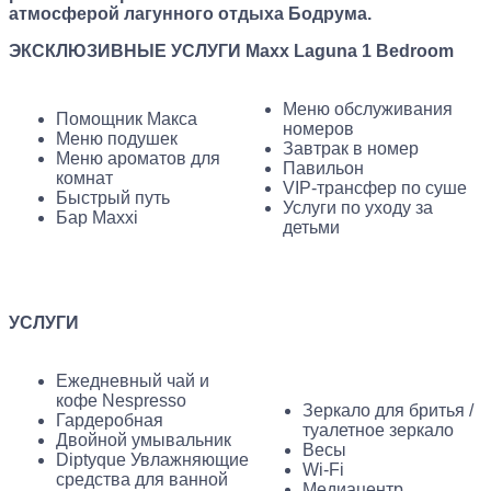
атмосферой лагунного отдыха Бодрума.
ЭКСКЛЮЗИВНЫЕ УСЛУГИ Maxx Laguna 1 Bedroom
Меню обслуживания
Помощник Макса
номеров
Меню подушек
Завтрак в номер
Меню ароматов для
Павильон
комнат
VIP-трансфер по суше
Быстрый путь
Услуги по уходу за
Бар Maxxi
детьми
УСЛУГИ
Ежедневный чай и
кофе Nespresso
Зеркало для бритья /
Гардеробная
туалетное зеркало
Двойной умывальник
Весы
Diptyque Увлажняющие
Wi-Fi
средства для ванной
Медиацентр