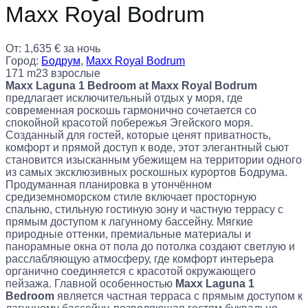
Maxx Royal Bodrum
От:
1,635
€
за ночь
Город:
Бодрум
,
Maxx Royal Bodrum
171 m2
3 взрослые
Maxx Laguna 1 Bedroom at Maxx Royal Bodrum
предлагает исключительный отдых у моря, где
современная роскошь гармонично сочетается со
спокойной красотой побережья Эгейского моря.
Созданный для гостей, которые ценят приватность,
комфорт и прямой доступ к воде, этот элегантный сьют
становится изысканным убежищем на территории одного
из самых эксклюзивных роскошных курортов Бодрума.
Продуманная планировка в утончённом
средиземноморском стиле включает просторную
спальню, стильную гостиную зону и частную террасу с
прямым доступом к лагунному бассейну. Мягкие
природные оттенки, премиальные материалы и
панорамные окна от пола до потолка создают светлую и
расслабляющую атмосферу, где комфорт интерьера
органично соединяется с красотой окружающего
пейзажа. Главной особенностью
Maxx Laguna 1
Bedroom
является частная терраса с прямым доступом к