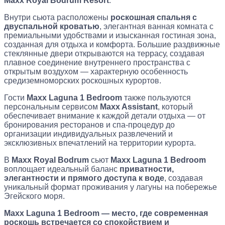
Maxx Royal Bodrum Resort
.
Внутри сьюта расположены
роскошная спальня с
двуспальной кроватью
, элегантная ванная комната с
премиальными удобствами и изысканная гостиная зона,
созданная для отдыха и комфорта. Большие раздвижные
стеклянные двери открываются на террасу, создавая
плавное соединение внутреннего пространства с
открытым воздухом — характерную особенность
средиземноморских роскошных курортов.
Гости
Maxx Laguna 1 Bedroom
также пользуются
персональным сервисом
Maxx Assistant
, который
обеспечивает внимание к каждой детали отдыха — от
бронирования ресторанов и спа-процедур до
организации индивидуальных развлечений и
эксклюзивных впечатлений на территории курорта.
В
Maxx Royal Bodrum
сьют
Maxx Laguna 1 Bedroom
воплощает идеальный баланс
приватности,
элегантности и прямого доступа к воде
, создавая
уникальный формат проживания у лагуны на побережье
Эгейского моря.
Maxx Laguna 1 Bedroom
— место, где современная
роскошь встречается со спокойствием и