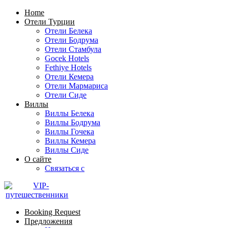
Home
Отели Турции
Отели Белека
Отели Бодрума
Отели Стамбула
Gocek Hotels
Fethiye Hotels
Отели Кемера
Отели Мармариса
Отели Сиде
Виллы
Виллы Белека
Виллы Бодрума
Виллы Гочека
Виллы Кемера
Виллы Сиде
О сайте
Связаться с
Booking Request
Предложения