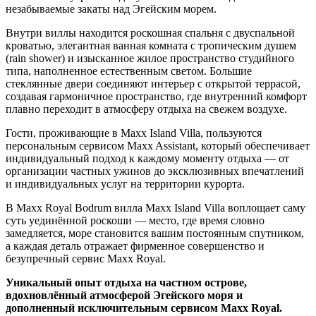
незабываемые закаты над Эгейским морем.
Внутри виллы находится роскошная спальня с двуспальной
кроватью, элегантная ванная комната с тропическим душем
(rain shower) и изысканное жилое пространство студийного
типа, наполненное естественным светом. Большие
стеклянные двери соединяют интерьер с открытой террасой,
создавая гармоничное пространство, где внутренний комфорт
плавно переходит в атмосферу отдыха на свежем воздухе.
Гости, проживающие в Maxx Island Villa, пользуются
персональным сервисом Maxx Assistant, который обеспечивает
индивидуальный подход к каждому моменту отдыха — от
организации частных ужинов до эксклюзивных впечатлений
и индивидуальных услуг на территории курорта.
В Maxx Royal Bodrum вилла Maxx Island Villa воплощает саму
суть уединённой роскоши — место, где время словно
замедляется, море становится вашим постоянным спутником,
а каждая деталь отражает фирменное совершенство и
безупречный сервис Maxx Royal.
Уникальный опыт отдыха на частном острове,
вдохновлённый атмосферой Эгейского моря и
дополненный исключительным сервисом Maxx Royal.