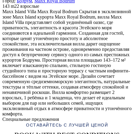
Город:
Бодрум
,
Maxx Royal Bodrum
143 m2
2 взрослые
Maxx Island Villa Maxx Royal Bodrum Скрытая в эксклюзивной
зоне Maxx Island курорта Maxx Royal Bodrum, вилла Maxx
Island Villa представляет собой уединённый оазис, где
приватность, элегантность и красота Эгейского моря
соединяются в идеальной гармонии. Созданная для гостей,
которые ценят утончённую простоту и абсолютное
спокойствие, эта исключительная вилла дарит ощущение
проживания на частном острове, одновременно предоставляя
доступ к безупречному сервису одного из самых престижных
курортов Бодрума. Просторная вилла площадью 143–172 м²
включает изысканную спальню, стильную гостиную
студийного типа и просторную террасу с частным инфинити-
бассейном с видом на Эгейское море. Дизайн сочетает
современную средиземноморскую элегантность, натуральные
текстуры и тёплые оттенки, создавая атмосферу спокойной и
ненавязчивой роскоши. Вилла комфортно размещает 2
взрослых, 1 ребёнка и 1 младенца, что делает её идеальным
выбором для пар или небольших семей, ищущих
эксклюзивный отдых в атмосфере приватности и утончённого
комфорта.
Специальные предложения
ОСТАВАЙТЕСЬ С ЛУЧШЕЙ ЦЕНОЙ