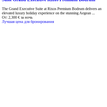
The Grand Executive Suite at Rixos Premium Bodrum delivers an
elevated luxury holiday experience on the stunning Aegean ...
От:
2,300
€
за ночь
Лучшая цена для бронирования
Наши направления
ТУРЦИЯ
MALDIVES
ЛОНДОН
ПАРИЖ
БАЛИ
МАДРИД
ТОКИО
ШАНХАЙ