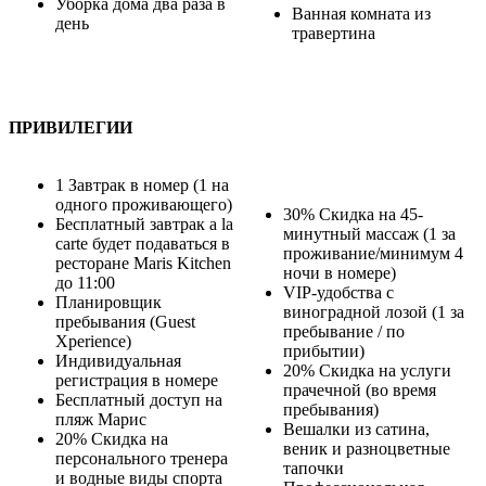
Уборка дома два раза в
Ванная комната из
день
травертина
ПРИВИЛЕГИИ
1 Завтрак в номер (1 на
одного проживающего)
30% Скидка на 45-
Бесплатный завтрак a la
минутный массаж (1 за
carte будет подаваться в
проживание/минимум 4
ресторане Maris Kitchen
ночи в номере)
до 11:00
VIP-удобства с
Планировщик
виноградной лозой (1 за
пребывания (Guest
пребывание / по
Xperience)
прибытии)
Индивидуальная
20% Скидка на услуги
регистрация в номере
прачечной (во время
Бесплатный доступ на
пребывания)
пляж Марис
Вешалки из сатина,
20% Скидка на
веник и разноцветные
персонального тренера
тапочки
и водные виды спорта