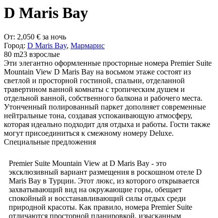
D Maris Bay
От:
2,050
€
за ночь
Город:
D Maris Bay
,
Мармарис
80 m2
3 взрослые
Эти элегантно оформленные просторные номера Premier Suite
Mountain View D Maris Bay на восьмом этаже состоят из
светлой и просторной гостиной, спальни, отделанной
травертином ванной комнаты с тропическим душем и
отдельной ванной, собственного балкона и рабочего места.
Утонченный полированный паркет дополняет современные
нейтральные тона, создавая успокаивающую атмосферу,
которая идеально подходит для отдыха и работы. Гости также
могут присоединиться к смежному номеру Deluxe.
Специальные предложения
Premier Suite Mountain View at D Maris Bay - это
эксклюзивный вариант размещения в роскошном отеле D
Maris Bay в Турции. Этот люкс, из которого открывается
захватывающий вид на окружающие горы, обещает
спокойный и восстанавливающий силы отдых среди
природной красоты. Как правило, номера Premier Suite
отличаются просторной планировкой, изысканным