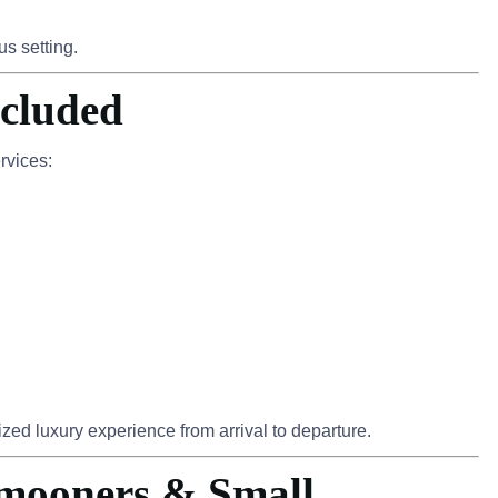
us setting.
ncluded
rvices:
ed luxury experience from arrival to departure.
ymooners & Small