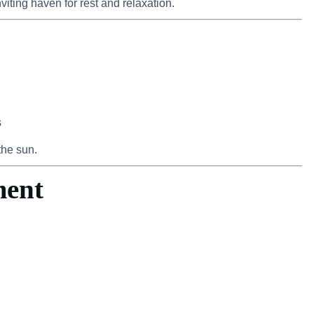
viting haven for rest and relaxation.
s
the sun.
ment