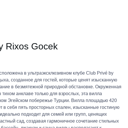
y Rixos Gocek
сположена в ультраэксклюзивном клубе Club Privé by
дыха, созданное для гостей, которые ценят изысканную
ание в безмятежной природной обстановке. Окруженная
тихом анклаве только для взрослых, эта вилла
ном Эгейском побережье Турции. Вилла площадью 420
ет в себя пять просторных спален, изысканные гостиную
идеально подходит для семей или групп, ценящих
частный сад, создавая гармоничное сочетание стильных
бассейн, джакузи и сауна виллы располагают к