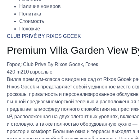
Наличие номеров
Политика
Стоимость
Похожие
CLUB PRIVÉ BY RIXOS GOCEK
Premium Villa Garden View B
Город:
Club Prive By Rixos Gocek
,
Гочек
420 m2
10 взрослые
Вилла премиум-класса с видом на сад от Rixos Göcek ра
Rixos Göcek и представляет собой уединенное место от
роскошь, приватность и персонализированное обслужив
пышной средиземноморской зеленью и расположенная в 
предлагает атмосферу полного спокойствия на престиж
м², расположенная на двух элегантных уровнях, включа
и столовую, а также полностью оборудованную кухню — 
простор и комфорт. Большие окна и террасы выходят в 
интерьеров и спокойной окружающей природы. Частный 