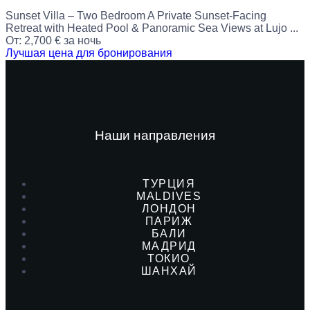
Sunset Villa – Two Bedroom A Private Sunset-Facing
Retreat with Heated Pool & Panoramic Sea Views at Lujo ...
От:
2,700
€
за ночь
Лучшая цена для бронирования
Наши направления
ТУРЦИЯ
MALDIVES
ЛОНДОН
ПАРИЖ
БАЛИ
МАДРИД
ТОКИО
ШАНХАЙ