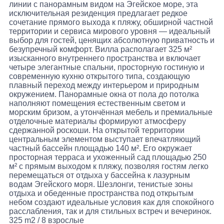
линии с панорамным видом на Эгейское море, эта
исключительная резиденция предлагает редкое
сочетание прямого выхода к пляжу, обширной частной
территории и сервиса мирового уровня — идеальный
выбор для гостей, ценящих абсолютную приватность и
безупречный комфорт. Вилла располагает 325 м²
изысканного внутреннего пространства и включает
четыре элегантные спальни, просторную гостиную и
современную кухню открытого типа, создающую
плавный переход между интерьером и природным
окружением. Панорамные окна от пола до потолка
наполняют помещения естественным светом и
морским бризом, а утончённая мебель и премиальные
отделочные материалы формируют атмосферу
сдержанной роскоши. На открытой территории
центральным элементом выступает впечатляющий
частный бассейн площадью 140 м². Его окружает
просторная терраса и ухоженный сад площадью 250
м² с прямым выходом к пляжу, позволяя гостям легко
перемещаться от отдыха у бассейна к лазурным
водам Эгейского моря. Шезлонги, тенистые зоны
отдыха и обеденные пространства под открытым
небом создают идеальные условия как для спокойного
расслабления, так и для стильных встреч и вечеринок.
325 m2
/
8 взрослые