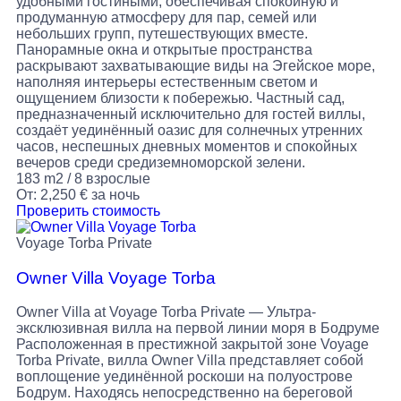
удобными гостиными, обеспечивая спокойную и
продуманную атмосферу для пар, семей или
небольших групп, путешествующих вместе.
Панорамные окна и открытые пространства
раскрывают захватывающие виды на Эгейское море,
наполняя интерьеры естественным светом и
ощущением близости к побережью. Частный сад,
предназначенный исключительно для гостей виллы,
создаёт уединённый оазис для солнечных утренних
часов, неспешных дневных моментов и спокойных
вечеров среди средиземноморской зелени.
183 m2
/
8 взрослые
От:
2,250
€
за ночь
Проверить стоимость
Voyage Torba Private
Owner Villa Voyage Torba
Owner Villa at Voyage Torba Private — Ультра-
эксклюзивная вилла на первой линии моря в Бодруме
Расположенная в престижной закрытой зоне Voyage
Torba Private, вилла Owner Villa представляет собой
воплощение уединённой роскоши на полуострове
Бодрум. Находясь непосредственно на береговой