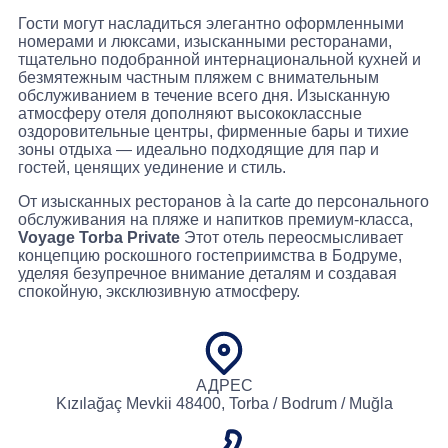
Гости могут насладиться элегантно оформленными
номерами и люксами, изысканными ресторанами,
тщательно подобранной интернациональной кухней и
безмятежным частным пляжем с внимательным
обслуживанием в течение всего дня. Изысканную
атмосферу отеля дополняют высококлассные
оздоровительные центры, фирменные бары и тихие
зоны отдыха — идеально подходящие для пар и
гостей, ценящих уединение и стиль.
От изысканных ресторанов à la carte до персонального
обслуживания на пляже и напитков премиум-класса,
Voyage Torba Private
Этот отель переосмысливает
концепцию роскошного гостеприимства в Бодруме,
уделяя безупречное внимание деталям и создавая
спокойную, эксклюзивную атмосферу.
АДРЕС
Kızılağaç Mevkii 48400, Torba / Bodrum / Muğla