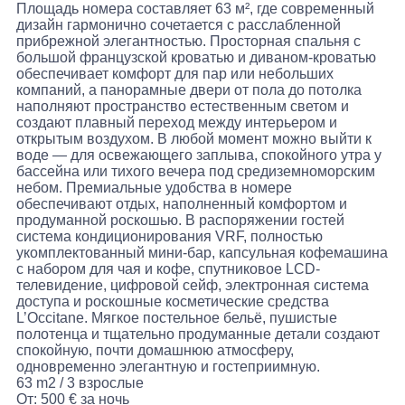
Площадь номера составляет 63 м², где современный
дизайн гармонично сочетается с расслабленной
прибрежной элегантностью. Просторная спальня с
большой французской кроватью и диваном-кроватью
обеспечивает комфорт для пар или небольших
компаний, а панорамные двери от пола до потолка
наполняют пространство естественным светом и
создают плавный переход между интерьером и
открытым воздухом. В любой момент можно выйти к
воде — для освежающего заплыва, спокойного утра у
бассейна или тихого вечера под средиземноморским
небом. Премиальные удобства в номере
обеспечивают отдых, наполненный комфортом и
продуманной роскошью. В распоряжении гостей
система кондиционирования VRF, полностью
укомплектованный мини-бар, капсульная кофемашина
с набором для чая и кофе, спутниковое LCD-
телевидение, цифровой сейф, электронная система
доступа и роскошные косметические средства
L’Occitane. Мягкое постельное бельё, пушистые
полотенца и тщательно продуманные детали создают
спокойную, почти домашнюю атмосферу,
одновременно элегантную и гостеприимную.
63 m2
/
3 взрослые
От:
500
€
за ночь