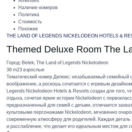
Amenities
Наличие номеров
Политика
Стоимость
Похожие
THE LAND OF LEGENDS NICKELODEON HOTELS & R
Themed Deluxe Room The La
Город:
Belek
,
The Land of Legends Nickelodeon
38 m2
3 взрослые
Тематический номер Делюкс: незабываемый семейный отд
воображение, а роскошь сочетается с игривым дизайном
Legends Nickelodeon Hotels & Resorts создан для того,
отдыха, сочетая яркие истории Nickelodeon с первокла
предназначенный для семей с детьми, отличается зах
культовыми персонажами Nickelodeon, мгновенно очаро
современную атмосферу для родителей. Каждая деталь т
и расслабление, что делает его идеальным местом для 