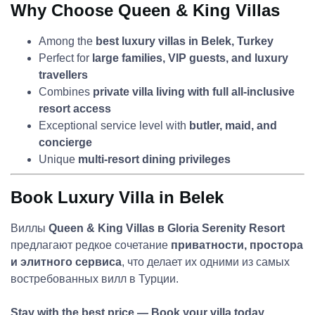
Why Choose Queen & King Villas
Among the
best luxury villas in Belek, Turkey
Perfect for
large families, VIP guests, and luxury
travellers
Combines
private villa living with full all-inclusive
resort access
Exceptional service level with
butler, maid, and
concierge
Unique
multi-resort dining privileges
Book Luxury Villa in Belek
Виллы
Queen & King Villas в Gloria Serenity Resort
предлагают редкое сочетание
приватности, простора
и элитного сервиса
, что делает их одними из самых
востребованных вилл в Турции.
Stay with the best price — Book your villa today.