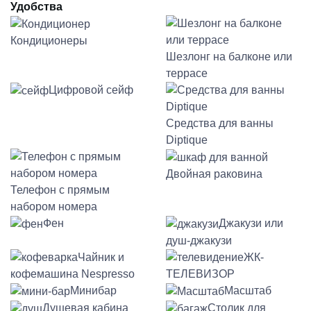
Удобства
Кондиционеры
Шезлонг на балконе или
террасе
Цифровой сейф
Средства для ванны
Diptique
Двойная раковина
Телефон с прямым
набором номера
Фен
Джакузи или
душ-джакузи
Чайник и
ЖК-
кофемашина Nespresso
ТЕЛЕВИЗОР
Минибар
Масштаб
Душевая кабина
Столик для