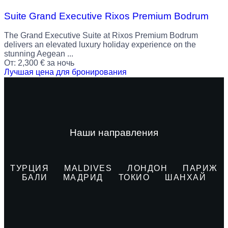
Suite Grand Executive Rixos Premium Bodrum
The Grand Executive Suite at Rixos Premium Bodrum
delivers an elevated luxury holiday experience on the
stunning Aegean ...
От:
2,300
€
за ночь
Лучшая цена для бронирования
Наши направления
ТУРЦИЯ
MALDIVES
ЛОНДОН
ПАРИЖ
БАЛИ
МАДРИД
ТОКИО
ШАНХАЙ