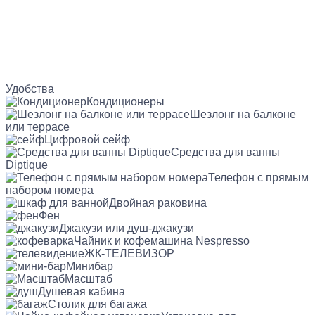
Удобства
Кондиционеры
Шезлонг на балконе
или террасе
Цифровой сейф
Средства для ванны
Diptique
Телефон с прямым
набором номера
Двойная раковина
Фен
Джакузи или душ-джакузи
Чайник и кофемашина Nespresso
ЖК-ТЕЛЕВИЗОР
Минибар
Масштаб
Душевая кабина
Столик для багажа