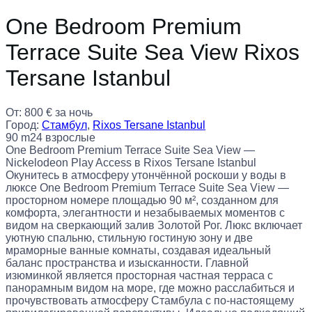
One Bedroom Premium
Terrace Suite Sea View Rixos
Tersane Istanbul
От:
800
€
за ночь
Город:
Стамбул
,
Rixos Tersane Istanbul
90 m2
4 взрослые
One Bedroom Premium Terrace Suite Sea View —
Nickelodeon Play Access в Rixos Tersane Istanbul
Окунитесь в атмосферу утончённой роскоши у воды в
люксе One Bedroom Premium Terrace Suite Sea View —
просторном номере площадью 90 м², созданном для
комфорта, элегантности и незабываемых моментов с
видом на сверкающий залив Золотой Рог. Люкс включает
уютную спальню, стильную гостиную зону и две
мраморные ванные комнаты, создавая идеальный
баланс пространства и изысканности. Главной
изюминкой является просторная частная терраса с
панорамным видом на море, где можно расслабиться и
прочувствовать атмосферу Стамбула с по-настоящему