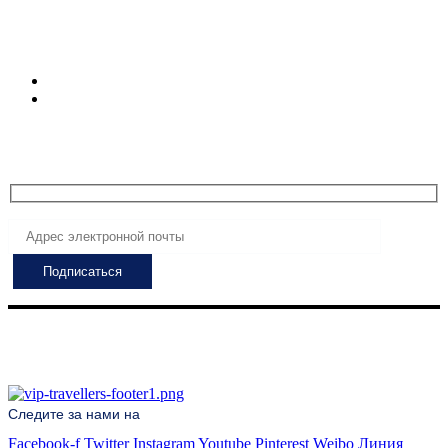
Турция
Часы регистрации
Пн-Пт: 8:00 - 24:00
Сб - Пт: 7:00 - 24:00
Подпишитесь, чтобы получать самые свежие
предложения!
Следите за нами на
Facebook-f
Twitter
Instagram
Youtube
Pinterest
Weibo
Линия