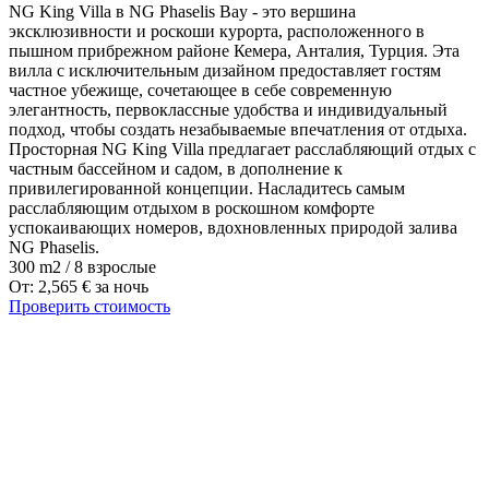
NG King Villa в NG Phaselis Bay - это вершина
эксклюзивности и роскоши курорта, расположенного в
пышном прибрежном районе Кемера, Анталия, Турция. Эта
вилла с исключительным дизайном предоставляет гостям
частное убежище, сочетающее в себе современную
элегантность, первоклассные удобства и индивидуальный
подход, чтобы создать незабываемые впечатления от отдыха.
Просторная NG King Villa предлагает расслабляющий отдых с
частным бассейном и садом, в дополнение к
привилегированной концепции. Насладитесь самым
расслабляющим отдыхом в роскошном комфорте
успокаивающих номеров, вдохновленных природой залива
NG Phaselis.
300 m2
/
8 взрослые
От:
2,565
€
за ночь
Проверить стоимость
Наши направления