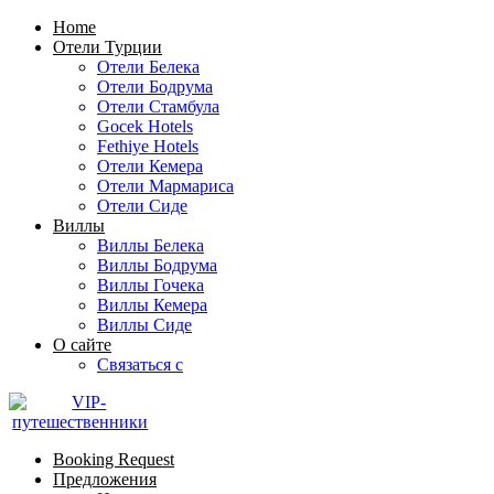
Home
Отели Турции
Отели Белека
Отели Бодрума
Отели Стамбула
Gocek Hotels
Fethiye Hotels
Отели Кемера
Отели Мармариса
Отели Сиде
Виллы
Виллы Белека
Виллы Бодрума
Виллы Гочека
Виллы Кемера
Виллы Сиде
О сайте
Связаться с
Booking Request
Предложения