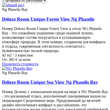
Ng Phaselis Bay
Deluxe Room Unique Forest View Ng Phaselis
Номер Deluxe Room Unique Forest View в отеле NG Phaselis
Bay - это спокойное уединение среди пышной зелени,
позволяющее гостям погрузиться в успокаивающую
атмосферу природы. В этом номере, созданном для комфорта
и отдыха, современная элегантность сочетается с
безмятежностью лесной природы.
42 m2
/
3 взрослые
От:
385
€
за ночь
Проверить стоимость
Ng Phaselis Bay
Deluxe Room Unique Sea View Ng Phaselis Bay
Номер Делюкс с уникальным видом на море в NG Phaselis Bay
- это роскошный отдых, дополненный панорамным видом на
сверкающее Средиземное море. Продуманный до мелочей
дизайн обеспечивает комфорт и расслабление, это
высококлассное жилье отражает суть изысканной прибрежной